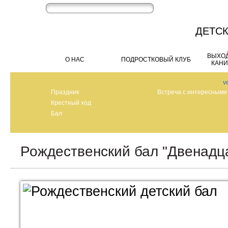
ДЕТС
ВЫХО
О НАС
ПОДРОСТКОВЫЙ КЛУБ
КАН
v
Праздник
Встреча с интересными
Крестный ход
Бал
Рождественский бал "Двенадца