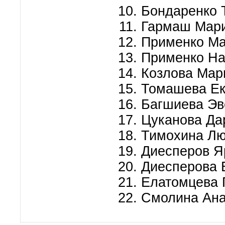
Бондаренко 
Гармаш Мар
Применко М
Применко На
Козлова Мар
Томашева Ек
Багшиева Эв
Цуканова Да
Тимохина Л
Диесперов Я
Диесперова 
Елатомцева 
Смолина Ана